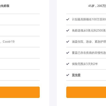
的免赔额
45岁，200
计划最高限额在100万至8
免赔选项从0美元到2500
vid-19
涵盖住院、急诊、紧急护理、
覆盖已存在疾病的非慢性急
保险范围从5天到2年
宣传册