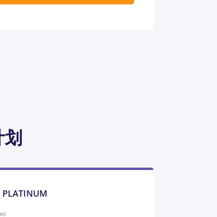
计划
T PLATINUM
MO