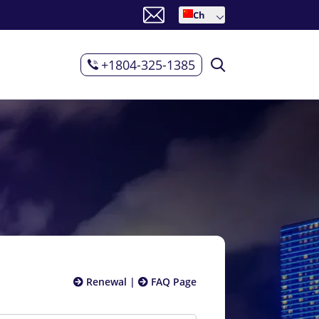
Ch
+1804-325-1385
Renewal
|
FAQ Page