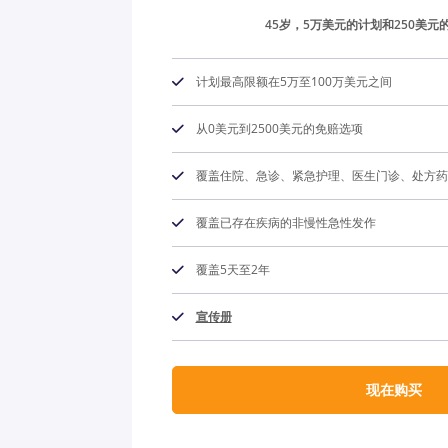
45岁，5万美元的计划和250美元
计划最高限额在5万至100万美元之间
从0美元到2500美元的免赔选项
覆盖住院、急诊、紧急护理、医生门诊、处方药、Co
覆盖已存在疾病的非慢性急性发作
覆盖5天至2年
宣传册
现在购买