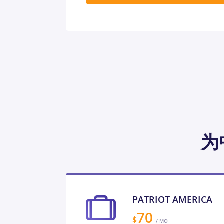
为
PATRIOT AMERICA
70
$
/ MO