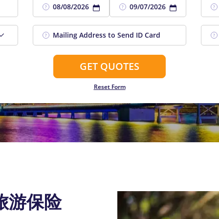
?
?
?
?
?
GET QUOTES
Reset Form
旅游保险