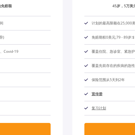
的免赔额
45岁，5万美
之间
计划的最高限额在25,000美
异)
免赔期权0美元;79 - 89岁:$
vid-19
覆盖住院、急诊室、紧急护理
覆盖先前存在的疾病的急性
保险范围从5天到2年
宣传册
复习计划