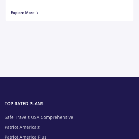
Explore More
TOP RATED PLANS
Safe Travels USA Comprehensive
Patriot America®
Patriot America Plus