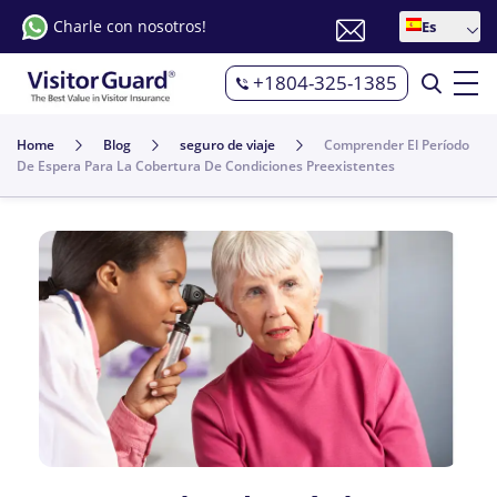
Charle con nosotros!
Es
+1804-325-1385
Home
Blog
seguro de viaje
Comprender El Período
De Espera Para La Cobertura De Condiciones Preexistentes