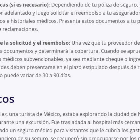
as (si es necesario):
Dependiendo de tu póliza de seguro,
or adelantado y luego solicitar el reembolso a tu asegurador
ibos e historiales médicos. Presenta estos documentos a tu
e reclamaciones.
 la solicitud y el reembolso:
Una vez que tu proveedor de 
os documentos y determinará la cobertura. Cuando se apruebe
s médicos subvencionables, ya sea mediante cheque o ingre
udes deben presentarse en el plazo estipulado después de re
 puede variar de 30 a 90 días.
cos
ez, una turista de México, estaba explorando la ciudad de
rante una excursión. Fue trasladada al hospital más cercan
tado un seguro médico para visitantes que le cubría los gas
nanciero de su seguro, se recuperó sin preocuparse por los 