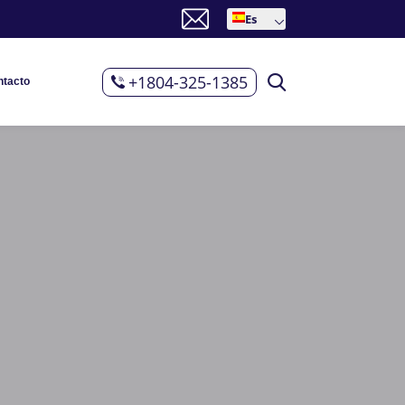
Es
+1804-325-1385
ntacto