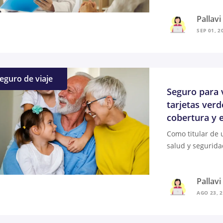
Pallav
SEP 01, 2
eguro de viaje
Seguro para v
tarjetas verd
cobertura y e
Como titular de 
salud y segurida
Pallav
AGO 23, 