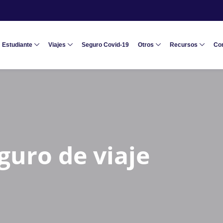
Estudiante
Viajes
Seguro Covid-19
Otros
Recursos
Co
guro de viaje