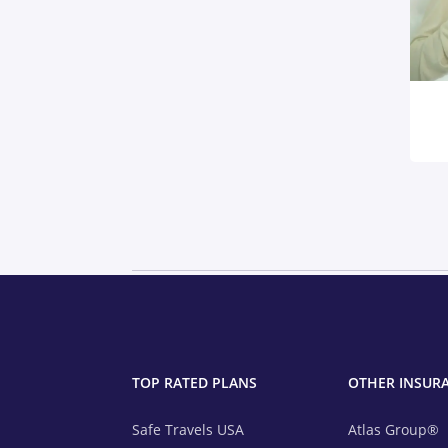
TOP RATED PLANS
OTHER INSUR
Safe Travels USA
Atlas Group®