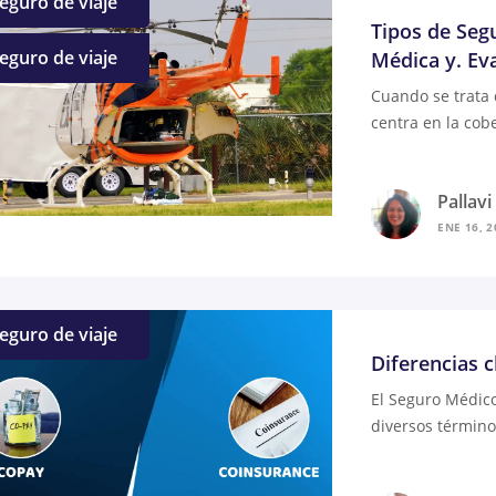
eguro de viaje
Tipos de Seg
eguro de viaje
Médica y. Ev
Cuando se trata 
centra en la cob
Pallav
ENE 16, 2
eguro de viaje
Diferencias 
El Seguro Médic
diversos término