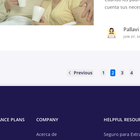
cuenta sus neces
Pallav
JUN 27, 2
Previous
1
2
3
4
ANCE PLANS
COMPANY
HELPFUL RESOU
Acerca de
Seguro para Extr