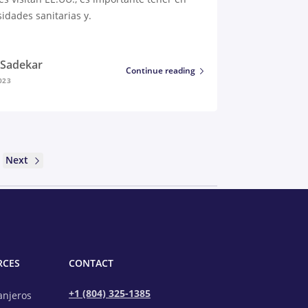
idades sanitarias y.
i Sadekar
Continue reading
023
Next
RCES
CONTACT
+1 (804) 325-1385
anjeros