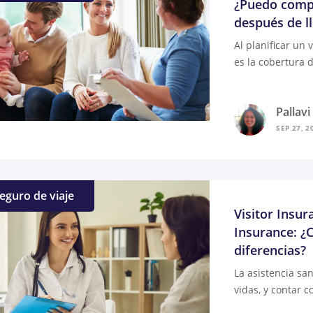
¿Puedo compr
después de ll
Al planificar un 
es la cobertura 
Pallav
SEP 27, 2
eguro de viaje
Visitor Insur
Insurance: ¿C
diferencias?
La asistencia sa
vidas, y contar co