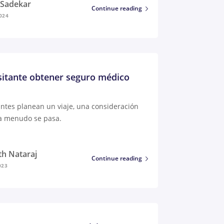
i Sadekar
Continue reading
024
sitante obtener seguro médico
antes planean un viaje, una consideración
a menudo se pasa.
th Nataraj
Continue reading
023