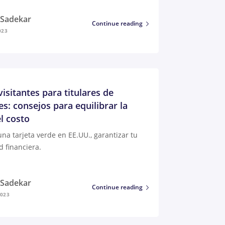
i Sadekar
Continue reading
023
isitantes para titulares de
es: consejos para equilibrar la
l costo
una tarjeta verde en EE.UU., garantizar tu
d financiera.
i Sadekar
Continue reading
2023