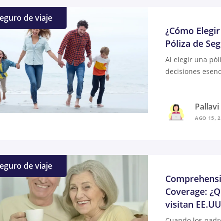
eguro de viaje
¿Cómo Elegir
Póliza de Seg
Al elegir una pól
decisiones esenc
Pallav
AGO 15, 
eguro de viaje
Comprehensiv
Coverage: ¿Q
visitan EE.UU
Cuando los padre