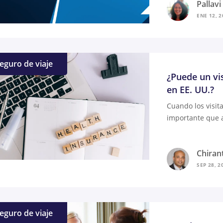
Pallav
ENE 12, 2
eguro de viaje
¿Puede un vi
en EE. UU.?
Cuando los visit
importante que 
Chiran
SEP 28, 2
eguro de viaje