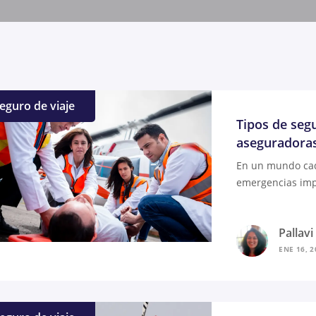
eguro de viaje
Tipos de segu
aseguradoras
En un mundo cad
emergencias imp
Pallav
ENE 16, 2