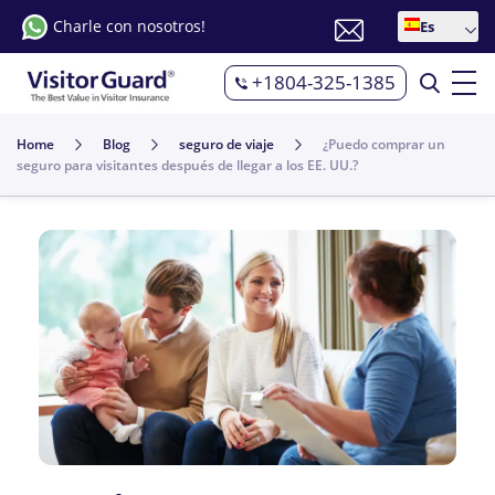
Charle con nosotros!
Es
+1804-325-1385
Home
Blog
seguro de viaje
¿Puedo comprar un
seguro para visitantes después de llegar a los EE. UU.?