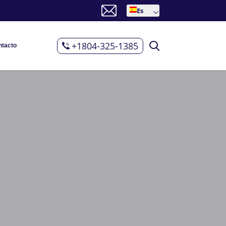
Es
+1804-325-1385
ntacto