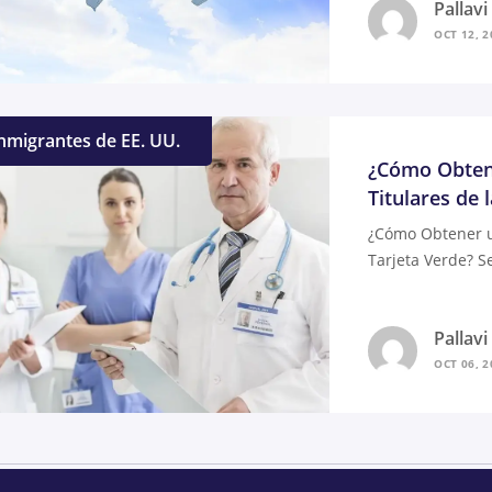
Pallav
OCT 12, 2
nmigrantes de EE. UU.
¿Cómo Obten
Titulares de 
¿Cómo Obtener u
Tarjeta Verde? Se
Pallav
OCT 06, 2