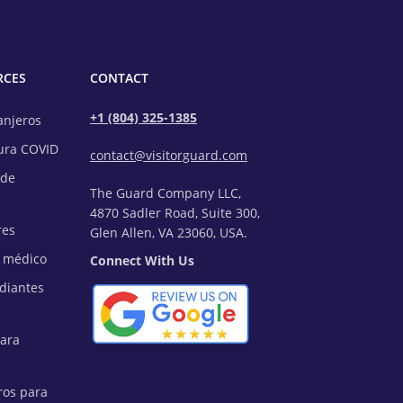
RCES
CONTACT
+1 (804) 325-1385
anjeros
ura COVID
contact@visitorguard.com
 de
The Guard Company LLC,
4870 Sadler Road, Suite 300,
res
Glen Allen, VA 23060, USA.
o médico
Connect With Us
diantes
para
ros para