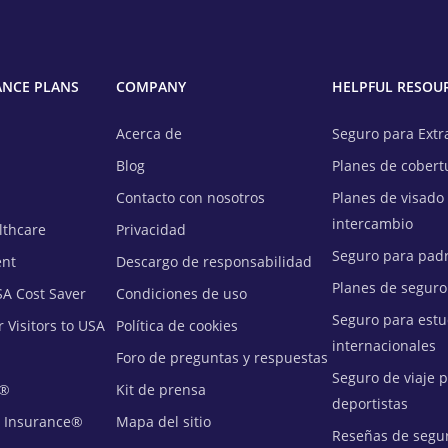
ANCE PLANS
COMPANY
HELPFUL RESOU
Acerca de
Seguro para Extr
Blog
Planes de cobert
Contacto con nosotros
Planes de visado
intercambio
lthcare
Privacidad
Seguro para pad
ent
Descargo de responsabilidad
Planes de segur
SA Cost Saver
Condiciones de uso
Seguro para estu
r Visitors to USA
Política de cookies
internacionales
Foro de preguntas y respuestas
Seguro de viaje 
m®
Kit de prensa
deportistas
l Insurance®
Mapa del sitio
Reseñas de segu