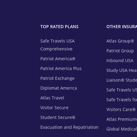
TOP RATED PLANS
OTHER INSUR
Safe Travels USA
Atlas Group®
Comprehensive
Patriot Group
Patriot America®
Inbound USA
Patriot America Plus
Study USA Hea
Patriot Exchange
Liaison® Stud
Diplomat America
Safe Travels U
Atlas Travel
Safe Travels fo
Visitor Secure
Visitors Care®
Student Secure®
Atlas Premiu
Evacuation and Repatriation
Global Medica