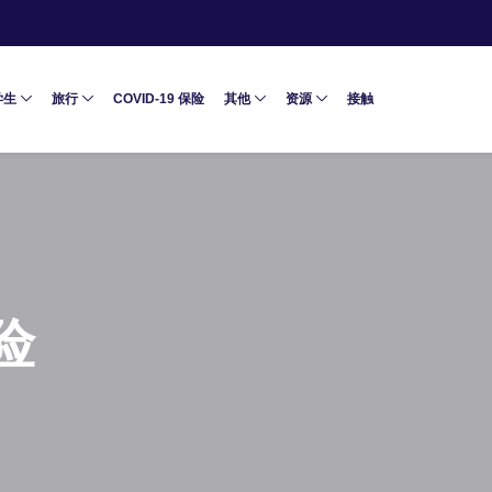
学生
旅行
COVID-19 保险
其他
资源
接触
险