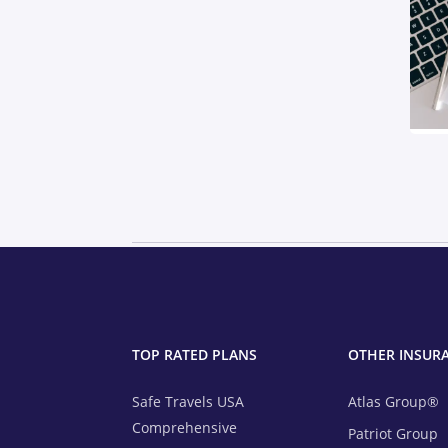
TOP RATED PLANS
OTHER INSUR
Safe Travels USA
Atlas Group®
Comprehensive
Patriot Group