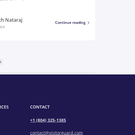
th Nataraj
Continue reading
023
RCES
CONTACT
+1 (804) 325-1385
contact@visitorguard.com