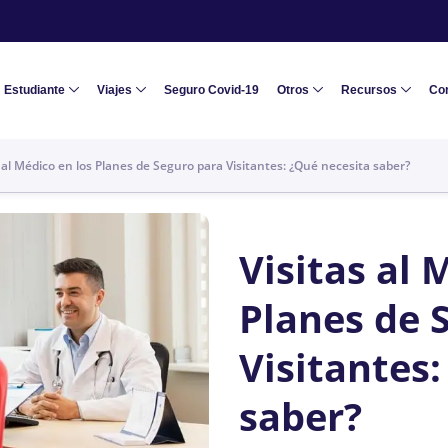
Estudiante
Viajes
Seguro Covid-19
Otros
Recursos
Co
s al Médico en los Planes de Seguro para Visitantes: ¿Qué necesita saber?
Visitas al 
Planes de 
Visitantes
saber?